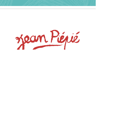
CONTACT
06 68 05 31 18
|
02 99 90 10 44
yannspec@wanadoo.fr
10, chemin des Mares 56 130