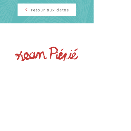
retour aux dates
CONTACT
06 68 05 31 18
|
02 99 90 10 44
yannspec@wanadoo.fr