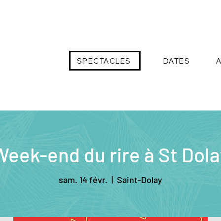
SPECTACLES
DATES
Week-end du rire à St Dola
sam. 14 févr.
  |  
Saint-Dolay