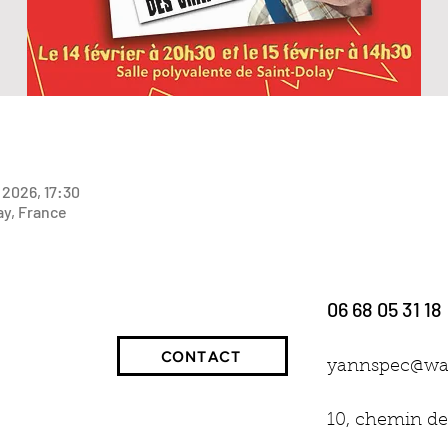
. 2026, 17:30
ay, France
e vos paramètres de données analytiques et de cookies fonction
06 68 05 31 18
CONTACT
yannspec@wa
SOUHAITEZ ORGANISER UN ÉVÉNEMENT ? CONTACTE
10, chemin de