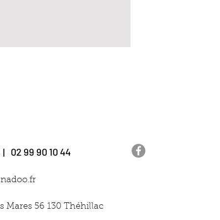
nels.
 | 02 99 90 10 44
nadoo.fr
Z-MOI
s Mares 56 130 Théhillac